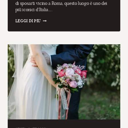
di sposarti vicino a Roma, questo luogo è uno dei
più iconici d’Italia….
AN
LEGGI DI PIÙ
AMAZING
DESTINATION
WEDDING
IN
ITALY
AT
ODESCALCHI
CASTLE