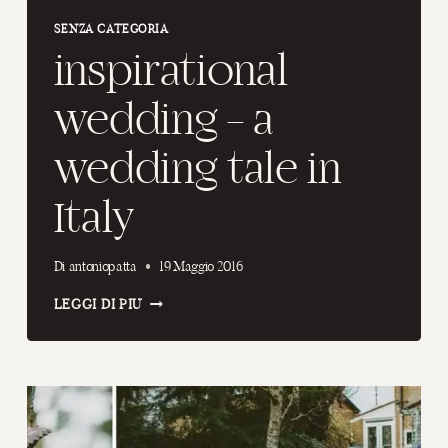
SENZA CATEGORIA
inspirational
wedding – a
wedding tale in
Italy
Di
antoniopatta
19 Maggio 2016
INSPIRATIONAL
LEGGI DI PIÙ
WEDDING
–
A
WEDDING
TALE
IN
ITALY