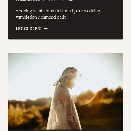
wedding wimbledon richmond park wedding
wimbledon richmond park .
WEDDING
LEGGI DI PIÙ
WIMBLEDON
RICHMOND
PARK