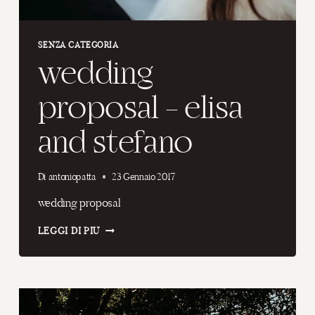
SENZA CATEGORIA
wedding
proposal – elisa
and stefano
Di
antoniopatta
23 Gennaio 2017
wedding proposal
WEDDING
LEGGI DI PIÙ
PROPOSAL
–
ELISA
AND
STEFANO