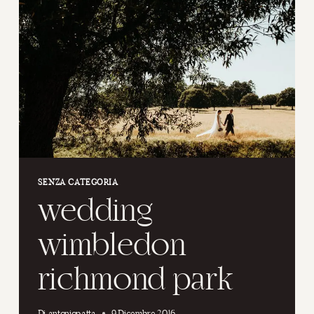
SENZA CATEGORIA
wedding
wimbledon
richmond park
Di
antoniopatta
9 Dicembre 2016