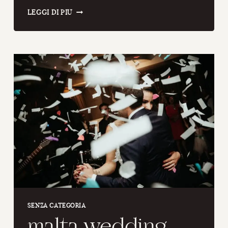
A
LEGGI DI PIÙ
WONDERFUL
WEDDING
IN
A
GREAT
VENUE
COLCAPRILE
ASSISI
SENZA CATEGORIA
malta wedding