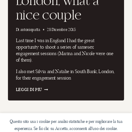
London, what a
nice couple
Di
antoniopatta
28 Dicembre 2015
Last time I was in England I had the great
opportunity to shoot a series of samesex
engagement sessions (Marina and Nicole were one
of them).
I also met Silvia and Natalie in South Bank, London,
for their engagement session
AMAZING
LEGGI DI PIÙ
SAMESEX
ENGAGEMENT
PHOTOGRAPHY
IN
LONDON,
Navigazione
Pagina
WHAT
1
2
Questo sito usa i cookie per analisi statistiche e per migliorare la tua
A
esperienza. Se fai clic su Accetta, acconsenti all'uso dei cookie.
NICE
successiva