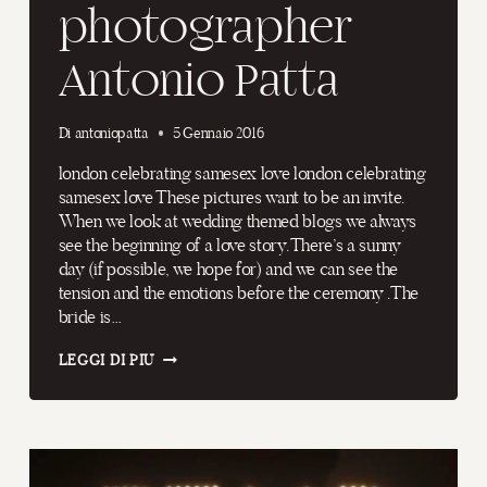
photographer
Antonio Patta
Di
antoniopatta
5 Gennaio 2016
london celebrating samesex love london celebrating
samesex love These pictures want to be an invite.
When we look at wedding themed blogs we always
see the beginning of a love story. There’s a sunny
day (if possible, we hope for) and we can see the
tension and the emotions before the ceremony .The
bride is…
LONDON
LEGGI DI PIÙ
CELEBRATING
SAMESEX
LOVE
–
ENGLAND
WEDDING
PHOTOGRAPHER